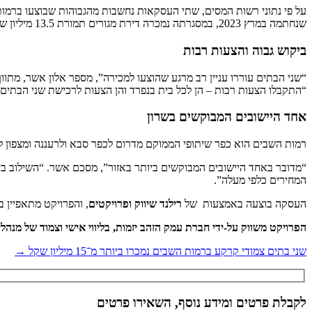
על פי נתוני רשות המסים, שתי העסקאות נחשבות מהגבוהות שבוצעו ברמו
שנחתמה במרץ 2023, במסגרתה נמכרה דירת מגורים תמורת 13.5 מיליון שקל.
ביקוש גבוה והצעות רבות
“שני הבתים עוררו עניין רב מרגע שהוצעו למכירה”, מספר אלון אשר, מתוו
“התקבלו הצעות רבות – הן לכל בית בנפרד והן הצעות לרכישת שני הבתים יח
אחד היישובים המבוקשים בשרון
רמות השבים הוא כפר שיתופי הממוקם מדרום לכפר סבא ולרעננה ומצפון להוד השרון, בתחומ
“מדובר באחד היישובים המבוקשים ביותר באזור”, מסכם אשר. “השילוב בין 
המחירים כלפי מעלה”.
העסקה בוצעה באמצעות של
רילנד שיווק ופרויקטים
, והפרויקט מתאפיין 
הפרויקט משווק על-ידי חברת עמק הזהב יזמות, בליווי אישי וצמוד של מנהליה 
שני בתים צמודי קרקע ברמות השבים נמכרו ביותר מ־15 מיליון שקל →
לקבלת פרטים ומידע נוסף, השאירו פרטים