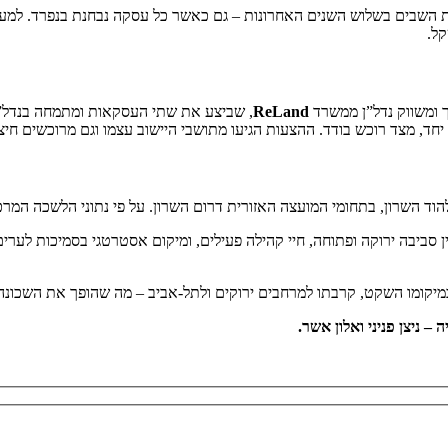
ת השבים בשלוש השנים האחרונות – גם כאשר כל עסקה נבחנת בנפרד. למעש
ך ומשווק נדל”ן ממשרד
ReLand
, שביצע את שתי העסקאות ומתמחה בנדל”ן 
ד, מצד רוכש בודד. ההצעות הגיעו מתושבי היישוב עצמו וגם מרוכשים חיצוני
י המועצה האזורית דרום השרון. על פי נתוני הלשכה המרכזית לסטטיסטיקה, נכון לסוף 2022
סביבה ירוקה ופתוחה, חיי קהילה פעילים, ומיקום אסטרטגי בסמיכות לערים 
במיקומו השקט, קרבתו למרחבים ירוקים ולתל‑אביב – מה שהופך את השכונה
– ניצן פניני ואלון אשר.