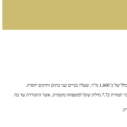
הבית הראשון, שנבנה בשנות ה־80, ממוקם על קרקע בשטח של כ־790 מ”ר וכולל כ־130 מ”ר בנוי. הבית היה בבעלות משפחה שעוזבת את היישוב, ונמכר תמורת 7.72 מיליון שקל למשפחה מקומית, אשר התגוררה עד כה