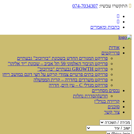
התקשרו עכשיו:
074-7034307
כתבות ומאמרים
אודות
פרוייקטים
פרויקט המגורים החדש בשכונת “בורוכוב” גבעתיים
פרויקט הגיבור האלמוני 59 תל אביב – שכונת “יד אליהו”
פרויקט GROWTH גבעתיים “בורוכוב”
פרויקט בתים פרטיים צמודי קרקע על חצי דונם במושב ריחן
פרויקט משרדים בחדרה – קרית הממשלה
פרויקט מגדלי C – עין הים, חדרה
נכסים מסחריים
חדש!
הסדרת נחלות
קריירה בנדל”ן
סוכנים
צור קשר