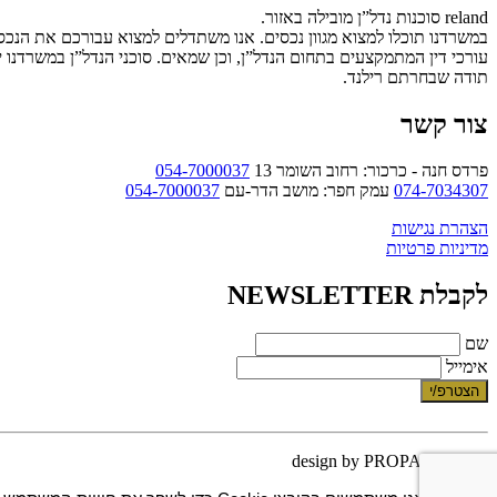
reland סוכנות נדל”ן מובילה באזור.
במשרדנו תוכלו למצוא מגוון נכסים. אנו משתדלים למצוא עבורכם את הנכ
עורכי דין המתמקצעים בתחום הנדל”ן, וכן שמאים. סוכני הנדל”ן במשרדנו 
תודה שבחרתם רילנד.
צור קשר
פרדס חנה - כרכור: רחוב השומר 13
054-7000037
074-7034307
עמק חפר: מושב הדר-עם
054-7000037
הצהרת נגישות
מדיניות פרטיות
לקבלת NEWSLETTER
שם
אימייל
הצטרפ/י
design by PROPAGANDA