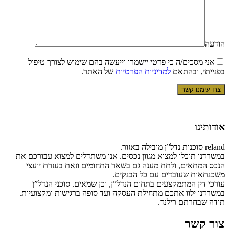
הודעה
אני מסכים/ה כי פרטי יישמרו וייעשה בהם שימוש לצורך טיפול
בפנייתי, ובהתאם
למדיניות הפרטיות
של האתר.
אודותינו
reland סוכנות נדל”ן מובילה באזור.
במשרדנו תוכלו למצוא מגוון נכסים. אנו משתדלים למצוא עבורכם את
הנכס המתאים, ולתת מענה גם בשאר התחומים וזאת בעזרת יועצי
משכנתאות שעובדים עם כל הבנקים.
עורכי דין המתמקצעים בתחום הנדל”ן, וכן שמאים. סוכני הנדל”ן
במשרדנו ילוו אתכם מתחילת העסקה ועד סופה ברגישות ומקצועיות.
תודה שבחרתם רילנד.
צור קשר