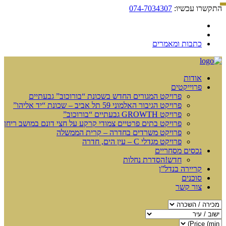
התקשרו עכשיו:
074-7034307
כתבות ומאמרים
אודות
פרוייקטים
פרויקט המגורים החדש בשכונת “בורוכוב” גבעתיים
פרויקט הגיבור האלמוני 59 תל אביב – שכונת “יד אליהו”
פרויקט GROWTH גבעתיים “בורוכוב”
פרויקט בתים פרטיים צמודי קרקע על חצי דונם במושב ריחן
פרויקט משרדים בחדרה – קרית הממשלה
פרויקט מגדלי C – עין הים, חדרה
נכסים מסחריים
חדש!
הסדרת נחלות
קריירה בנדל”ן
סוכנים
צור קשר