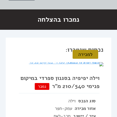
נמכרו בהצלחה
נכסים שנמכרו:
למכירה
וילה יפיפיה בסגנון ספרדי במיקום
פנימי 210/540 מ”ר
נמכר
סוג הנכס
וילה
אזור מכירה
עמק-חפר
עיר / יישוב
חרב-לאת