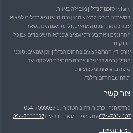
 סוכנות נדל”ן מובילה באזור.
שרדנו תוכלו למצוא מגוון נכסים. אנו משתדלים למצוא
ורכם את הנכס המתאים, ולתת מענה גם בשאר
חומים וזאת בעזרת יועצי משכנתאות שעובדים עם כל
נקים.
רכי דין המתמקצעים בתחום הנדל”ן, וכן שמאים. סוכני
דל”ן במשרדנו ילוו אתכם מתחילת העסקה ועד
פה ברגישות ומקצועיות.
דה שבחרתם רילנד.
ור קשר
דס חנה - כרכור: רחוב השומר 13
054-7000037
074-703430
עמק חפר: מושב הדר-עם
054-7000037
הרת נגישות