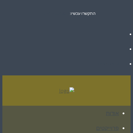
התקשרו עכשיו:
074-7034307
כתבות ומאמרים
אודות
פרוייקטים