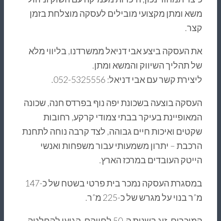
משא ומתן מקצועי מובילים לעסקה מוצלחת בזמן
קצר.
את העסקה ביצע אבי דניאל ממשרדנו, בליווי מלא
של תהליך השיווק והמשא ומתן.
ליצירת קשר עם אבי דניאל: 052-5325556.
העסקה בוצעה בשכונת יפה נוף בפרדס חנה, שכונה
המאופיינת בעיקר בבתי צמודי קרקע, רחובות
שקטים ואיכות חיים גבוהה, לצד קרבה נוחה לתחנת
הרכבת – יתרון משמעותי עבור משפחות ואנשי
הייטק העובדים במרכז הארץ.
במסגרת העסקה נמכר בית פרטי בשטח של כ-147
מ”ר בנוי על מגרש של כ-225 מ”ר.
המוכרים, זוג בשנות ה-50 לחייהם, הגיעו להחלטה