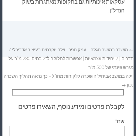
עסקאות איכותיות גם בתקופות מאתגרות בשוק
הנדל”ן.
← הושכר במושב חגלה – עמק חפר ! וילה יוקרתית בעיצוב אדריכלי 7
חדרים | 2 יחידות עצמאיות | אפשרות לחלוקה ל־2 בתים 280 מ”ר על
רש פינתי של 500 מ”ר
לה במושב אביחיל הושכרה ללקוחות מחו”ל – כך נראה תהליך השכרה
ון →
לקבלת פרטים ומידע נוסף, השאירו פרטים
שם*