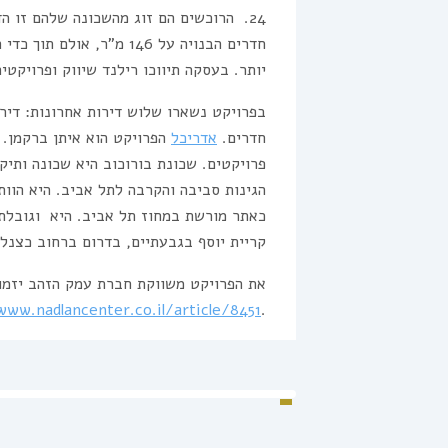
24. הרוכשים הם זוג מהשכונה שלהם זו ה
חדרים הבנויה על 146 מ”ר,
יותר. בעסקה תיווכו רילנד שיווק ופרויקטים
בפרויקט נשארו שלוש דירות אחרונות: דירת
חדרים.
אדריכל
הפרויקט הוא איתן ברקמן. 
פרויקטים. שכונת בורוכוב היא שכונה ותי
הגינות סביבה והקרבה לתל אביב. היא הוות
כאתר מורשת במחוז תל אביב. היא וגובלת
קריית יוסף בגבעתיים, בדרום ברחוב כצנל
את הפרויקט משווקת חברת עמק הזהב יזמות 
www.nadlancenter.co.il/article/8451
.