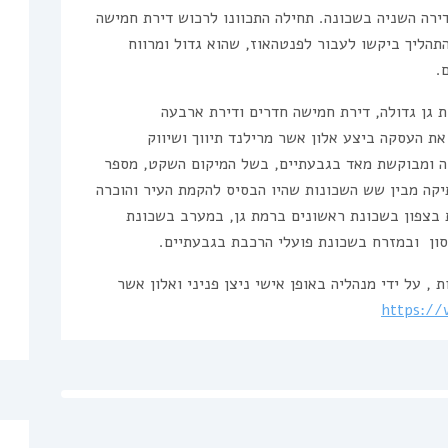
דירה השניה בשכונה. תחילה התכוונו לרכוש דירת חמישה
 אולם תוך כדי התהליך ביקשו לעבור לפנטהאוז, שהוא גדול ומרווח
.
 גן גדולה, דירת חמישה חדרים ודירת ארבעה
את העסקה ביצע אלון אשר מרילנד תיווך ושיווק
קה ומבוקשת מאד בגבעתיים, בשל המיקום השקט, מספר
יקה מבין שש השכונות שהיו הבסיס להקמת העיר והוכרה
 בצפון בשכונת ראשונים ברמת גן, במערב בשכונת
סון ובמזרח בשכונת פועלי הרכבת בגבעתיים.
, על ידי מנהליה באופן אישי ניצן פניני ואלון אשר
https://