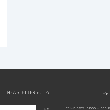
 קשר
לקבלת NEWSLETTER
 חנה - כרכור: רחוב השומר
שם