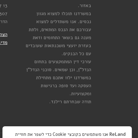
באזור.
13
7
במשרדנו תוכלו למצוא מגוון
307
נכסים. אנו משתדלים למצוא
הדר
עבורכם את הנכס המתאים, ולתת
הצהר
מענה גם בשאר התחומים וזאת
מדינ
בעזרת יועצי משכנתאות שעובדים
עם כל הבנקים.
עורכי דין המתמקצעים בתחום
הנדל”ן, וכן שמאים. סוכני הנדל”ן
במשרדנו ילוו אתכם מתחילת
העסקה ועד סופה ברגישות
ומקצועיות.
תודה שבחרתם רילנד.
ReLand
אנו משתמשים בקובצי Cookie כדי לשפר את חוויית