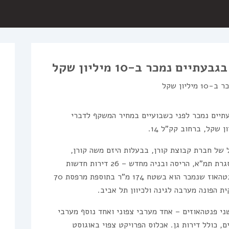
ם נמכר ב-10 מיליון שקל
תיים נמכר לפני כשבועיים במחיר המשקף לדברי
של חברת קבוצת קורן, בבעלות היזם משה קורן,
פרויקט GROWTH בבניין בן 7 קומות במסגרת תמ”א, הריסה ובניה מחדש – 26 דירות חדשות
במקום 14 ישנות שנהרסו בשנת 2022. הפנטהאוז שנמכר הוא בשטח 174 מ”ר בתוספת מרפסת 70
 הפונה מערבה לגינה ולכיוון תל אביב.
שני פנטהאוזים – אחד מערבי צפוני ואחד נוסף מערבי
מהיל הדירות בבניין הוא 7-3 חדרים, כולל דירות גן. אכלוס הפרויקט צפוי באוגוסט