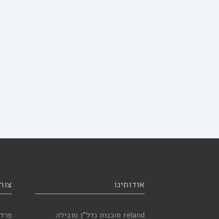
אודותינו
צור
reland סוכנות נדל”ן מובילה
פרדס