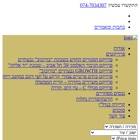
התקשרו עכשיו:
074-7034307
כתבות ומאמרים
אודות
פרוייקטים
פרויקט המגורים החדש בשכונת “בורוכוב” גבעתיים
פרויקט הגיבור האלמוני 59 תל אביב – שכונת “יד אליהו”
פרויקט GROWTH גבעתיים “בורוכוב”
פרויקט בתים פרטיים צמודי קרקע על חצי דונם במושב ריחן
פרויקט משרדים בחדרה – קרית הממשלה
פרויקט מגדלי C – עין הים, חדרה
נכסים מסחריים
חדש!
הסדרת נחלות
קריירה בנדל”ן
סוכנים
צור קשר