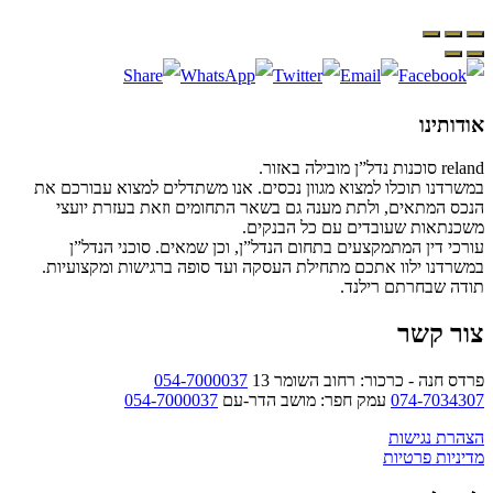
אודותינו
reland סוכנות נדל”ן מובילה באזור.
במשרדנו תוכלו למצוא מגוון נכסים. אנו משתדלים למצוא עבורכם את
הנכס המתאים, ולתת מענה גם בשאר התחומים וזאת בעזרת יועצי
משכנתאות שעובדים עם כל הבנקים.
עורכי דין המתמקצעים בתחום הנדל”ן, וכן שמאים. סוכני הנדל”ן
במשרדנו ילוו אתכם מתחילת העסקה ועד סופה ברגישות ומקצועיות.
תודה שבחרתם רילנד.
צור קשר
פרדס חנה - כרכור: רחוב השומר 13
054-7000037
074-7034307
עמק חפר: מושב הדר-עם
054-7000037
הצהרת נגישות
מדיניות פרטיות