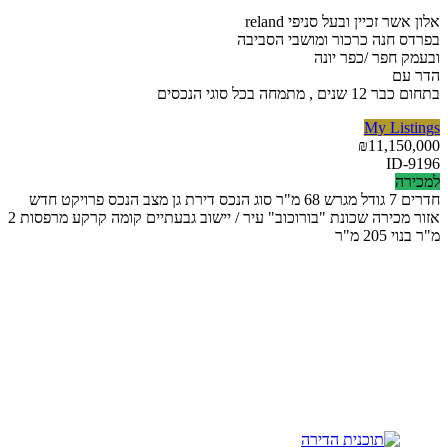
אלון אשר זכיין ובעל סניפי reland
בפרדס חנה כרכור ומושבי הסביבה
ובעמק חפר /כפר יונה
הדר עם
בתחום כבר 12 שנים , מתמחה בכל סוגי הנכסים
My Listings
₪
11,150,000
ID-9196
למכירה
חדרים
7
גודל מגרש
68 מ"ר
סוג הנכס
דירת גן
מצב הנכס
פרויקט חדש
אזור מכירה
שכונת "בורוכוב"
עיר / יישוב
גבעתיים
קומה
קרקע
מרפסות
2
מ"ר בנוי
205 מ"ר