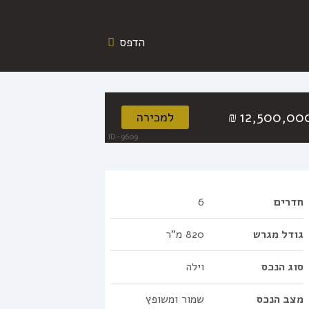
הדפס
12,500,00
למכירה
₪
ID-9609
חדרים
6
גודל מגרש
820 מ"ר
סוג הנכס
וילה
מצב הנכס
שמור ומשופץ