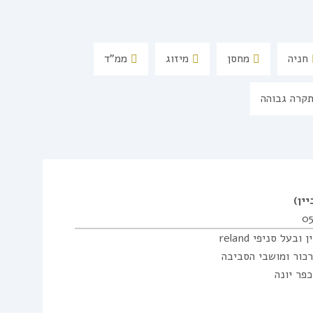
חניה
מחסן
מיזוג
ממ"ד
קרה גבוהה
יין)
0
בעל סניפי reland
כור ומושבי הסביבה
פר יונה