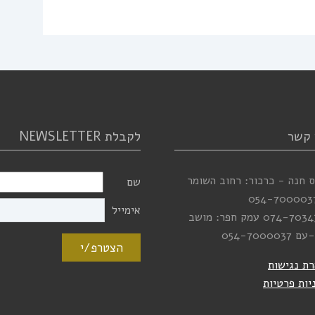
 קשר
לקבלת NEWSLETTER
 חנה - כרכור: רחוב השומר
שם
054-700003
אימייל
074-7034
עמק חפר: מושב
-עם
054-7000037
הצטרפ/י
ת נגישות
יות פרטיות