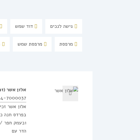
גישה לנכים
דוד שמש
מרפסת
מרפסת שמש
ת
אלון אשר
(זכ
54-7000037
אלון אשר זכיין ו
בפרדס חנה כר
ובעמק חפר /כ
הדר עם