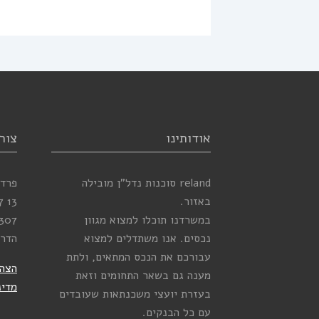
אודותינו
צור
reland סוכנות נדל”ן מובילה
פרדס
באזור.
13
7
במשרדנו תוכלו למצוא מגוון
307
נכסים. אנו משתדלים למצוא
הדר
עבורכם את הנכס המתאים, ולתת
הצהר
מענה גם בשאר התחומים וזאת
מדינ
בעזרת יועצי משכנתאות שעובדים
עם כל הבנקים.