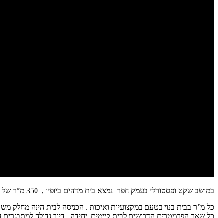
במושב שקט ופסטורלי בעמק חפר נמצא בית מדהים ביופיו , 350 מ”ר של בית על מגרש של 2 דונם כולל בריכה אין סוף .
כל מ”ר בבית בנוי בטעם במקצועיות ואיכות . הכניסה לבית הינה מחלק משד
כל שאר הפרמטרים הדרושים לבית קיימים, יחידה דיור גדולה למתבגרים חניה ל 5 כלי רכב מטבח מלא ומאובזר כו