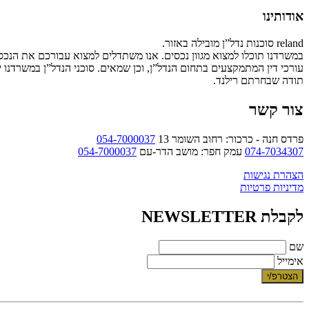
אודותינו
reland סוכנות נדל”ן מובילה באזור.
במשרדנו תוכלו למצוא מגוון נכסים. אנו משתדלים למצוא עבורכם את הנכ
עורכי דין המתמקצעים בתחום הנדל”ן, וכן שמאים. סוכני הנדל”ן במשרדנו 
תודה שבחרתם רילנד.
צור קשר
פרדס חנה - כרכור: רחוב השומר 13
054-7000037
074-7034307
עמק חפר: מושב הדר-עם
054-7000037
הצהרת נגישות
מדיניות פרטיות
לקבלת NEWSLETTER
שם
אימייל
הצטרפ/י