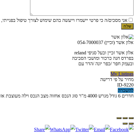
אני מסכים/ה כי פרטי יישמרו וייעשה בהם שימוש לצורך טיפול בפנייתי
אלון אשר
(זכיין)
054-7000037
אלון אשר זכיין ובעל סניפי reland
בפרדס חנה כרכור ומושבי הסביבה
ובעמק חפר /כפר יונה /הדר עם
My Listings
מחיר על פי דרישה
ID-9220
להשכרה
חדרים
6
גודל מגרש
4000 מ"ר
סוג הנכס
אחזוה
מצב הנכס
וילה מעוצבת
אזו