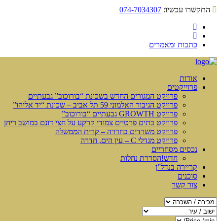
התקשרו עכשיו:
074-7034307
כתבות ומאמרים
אודות
פרוייקטים
פרויקט המגורים החדש בשכונת “בורוכוב” גבעתיים
פרויקט הגיבור האלמוני 59 תל אביב – שכונת “יד אליהו”
פרויקט GROWTH גבעתיים “בורוכוב”
פרויקט בתים פרטיים צמודי קרקע על חצי דונם במושב ריחן
פרויקט משרדים בחדרה – קרית הממשלה
פרויקט מגדלי C – עין הים, חדרה
נכסים מסחריים
חדש!
הסדרת נחלות
קריירה בנדל”ן
סוכנים
צור קשר