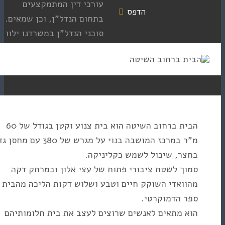
עורכי דין המתמקצעים
הדפס
בתחום הנדל”ן, וכן שמאים.
סוכני הנדל”ן במשרדנו ילוו
הבית ברחוב השיטה הוא בית צנוע וקטן בגודל של 60
מ”ר במרכז המושבה בנוי על מגרש של 380 עם מחסן גדול
 שיכול לשמש כקליניקה.
לשטח ציבורי פתוח של עצי אלון ובמרחק דקה
די השוקק חיים וטבע ושלוש דקות הליכה מהבית
דמוקרטי.
תאים לאנשים שרוצים לעצב את בית חלומותיהם