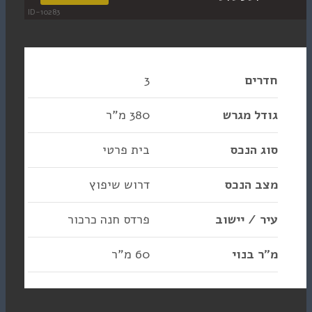
ID-10283
3
גרש
380 מ"ר
כס
בית פרטי
נכס
דרוש שיפוץ
יישוב
פרדס חנה כרכור
וי
60 מ"ר