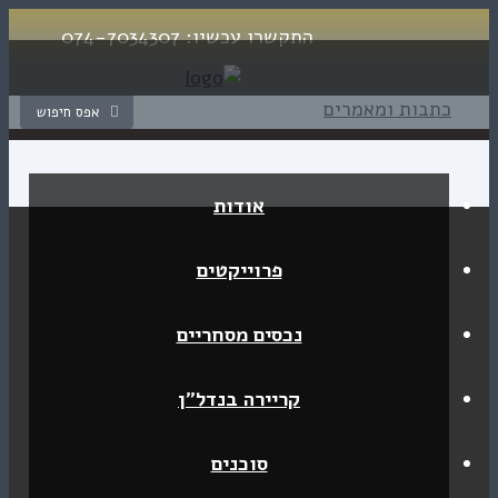
התקשרו עכשיו:
074-7034307
ומאמרים
אפס חיפוש
אודות
פרוייקטים
נכסים מסחריים
קריירה בנדל”ן
סוכנים