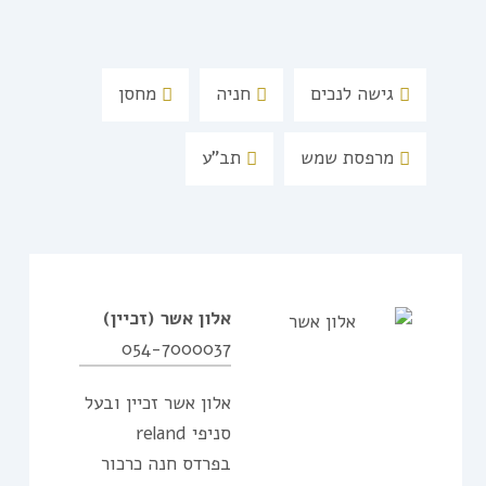
גישה לנכים
חניה
מחסן
מרפסת שמש
תב"ע
אלון אשר
(זכיין)
054-7000037
אלון אשר זכיין ובעל
סניפי reland
בפרדס חנה כרכור