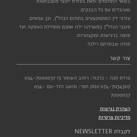
בשאר התחומים וזאת בעזרת יועצי משכנתאות
שעובדים עם כל הבנקים.
עורכי דין המתמקצעים בתחום הנדל”ן, וכן שמאים.
סוכני הנדל”ן במשרדנו ילוו אתכם מתחילת העסקה ועד
סופה ברגישות ומקצועיות.
תודה שבחרתם רילנד.
צור קשר
פרדס חנה - כרכור: רחוב השומר 13
054-7000037
074-7034307
עמק חפר: מושב הדר-עם
054-
7000037
הצהרת נגישות
מדיניות פרטיות
לקבלת NEWSLETTER