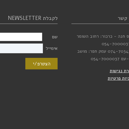
 קשר
לקבלת NEWSLETTER
 חנה - כרכור: רחוב השומר
שם
054-700003
אימייל
074-7034
עמק חפר: מושב
-עם
054-7000037
הצטרפ/י
ת נגישות
יות פרטיות