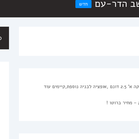
ב הדר-עם
חדש
0
משק חקלאי במושב מדהים,2 חזיתות חלקה א’ 2.5 דונם ,אופציה לבניה נוספת,קיימים עוד
– מחיר ברוטו !