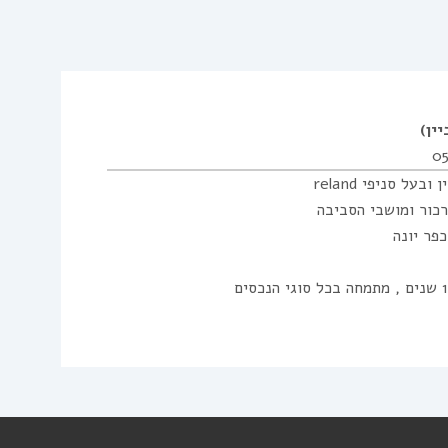
יין)
0
בעל סניפי reland
כור ומושבי הסביבה
פר יונה