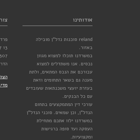
אודותינו
צור
reland סוכנות נדל”ן מובילה
פרדס
באזור.
13
7
במשרדנו תוכלו למצוא מגוון
307
נכסים. אנו משתדלים למצוא
הדר
עבורכם את הנכס המתאים, ולתת
הצהר
מענה גם בשאר התחומים וזאת
מדינ
בעזרת יועצי משכנתאות שעובדים
עם כל הבנקים.
עורכי דין המתמקצעים בתחום
הנדל”ן, וכן שמאים. סוכני הנדל”ן
במשרדנו ילוו אתכם מתחילת
העסקה ועד סופה ברגישות
ומקצועיות.