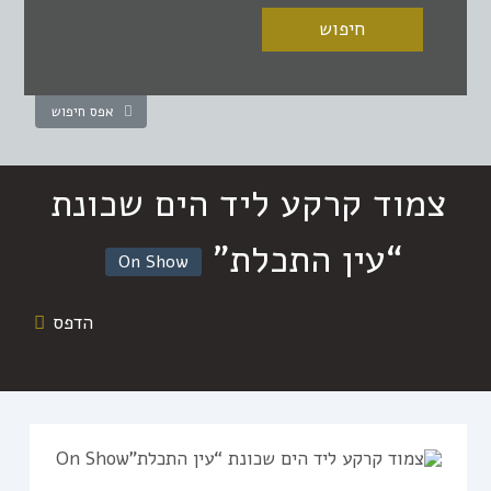
אפס חיפוש
צמוד קרקע ליד הים שכונת
“עין התכלת”
On Show
הדפס