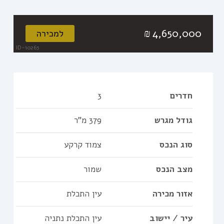
4,650,000
₪
למכירה
ID-10263
חדרים
3
גודל מגרש
379 מ"ר
סוג הנכס
צמוד קרקע
מצב הנכס
שמור
אזור מכירה
עין התכלת
עיר / יישוב
עין התכלת נתניה