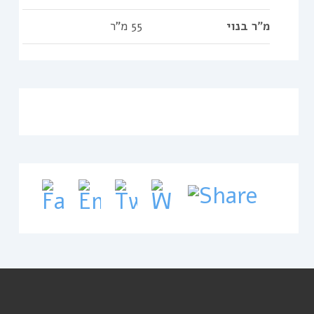
מ"ר בנוי
55 מ"ר