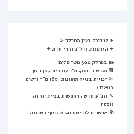
✨ למכירה בעין התכלת ✨
✦ הזדמנות נדל”נית מיוחדת ✦
🏡
במרחק 300 מטר מהים!
🏢
מגרש כ-400 מ”ר עם בית קטן וישן
💭
זכויות בנייה מהוונות: 160 מ”ר (רשום
בטאבו)
🔧
תב”ע חדשה מאפשרת בניית יחידה
נוספת
🌍
אפשרות לרכישת מגרש נוסף בשכונה