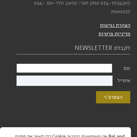
074-7034307
עמק חפר: מושב הדר-עם
054-
7000037
הצהרת נגישות
מדיניות פרטיות
לקבלת NEWSLETTER
שם
אימייל
הצטרפ/י
ReLand
אנו משתמשים בקובצי Cookie כדי לשפר את חוויית