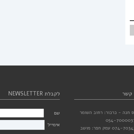
 קשר
לקבלת NEWSLETTER
 חנה - כרכור: רחוב השומר
שם
054-700003
אימייל
074-7034
עמק חפר: מושב