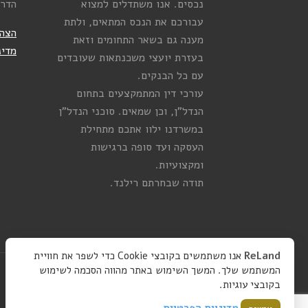
נכסים. אנו משתדלים למצוא
הדר
עבורכם את הנכס המתאים, ולתת
הצהר
מענה גם בשאר התחומים וזאת
מדינ
בעזרת יועצי משכנתאות שעובדים
עם כל הבנקים.
עורכי דין המתמקצעים בתחום
הנדל”ן, וכן שמאים. סוכני הנדל”ן
במשרדנו ילוו אתכם מתחילת
העסקה ועד סופה ברגישות
ומקצועיות.
תודה שבחרתם רילנד.
ReLand
אנו משתמשים בקובצי Cookie כדי לשפר את חוויית
המשתמש שלך. המשך השימוש באתר מהווה הסכמה לשימוש
בקובצי עוגיות.
מדיניות הפרטיות