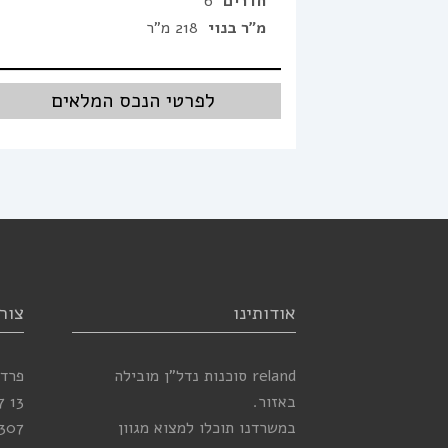
חדרים
6
מ"ר בנוי
218 מ"ר
לפרטי הנכס המלאים
אודותינו
צור
reland סוכנות נדל”ן מובילה
פרדס
באזור.
13
7
במשרדנו תוכלו למצוא מגוון
307