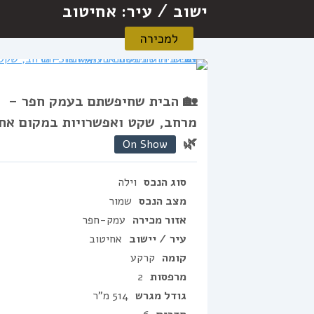
ישוב / עיר:
אחיטוב
למכירה
🏡 הבית שחיפשתם בעמק חפר –
מרחב, שקט ואפשרויות במקום אח
🌿
On Show
סוג הנכס
וילה
מצב הנכס
שמור
אזור מכירה
עמק-חפר
עיר / יישוב
אחיטוב
קומה
קרקע
מרפסות
2
גודל מגרש
514 מ"ר