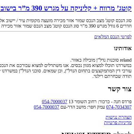
קוטג’ מרווח + קליניקה על מגרש 390 מ”ר בישוב אליכין
סוג הנכס
קוטג'
מצב הנכס
שמור
אזור מכירה
מועצה מקומית
עיר / יישוב
אלי
חדרים
6
גודל מגרש
390 מ"ר
סוג הנכס
קוטג'
מצב הנכס
שמור
אזור מכירה
לפרטי הנכס המלאים
אודותינו
reland סוכנות נדל”ן מובילה באזור.
במשרדנו תוכלו למצוא מגוון נכסים. אנו משתדלים למצוא עבורכם את הנכ
עורכי דין המתמקצעים בתחום הנדל”ן, וכן שמאים. סוכני הנדל”ן במשרדנו 
תודה שבחרתם רילנד.
צור קשר
פרדס חנה - כרכור: רחוב השומר 13
054-7000037
074-7034307
עמק חפר: מושב הדר-עם
054-7000037
הצהרת נגישות
מדיניות פרטיות