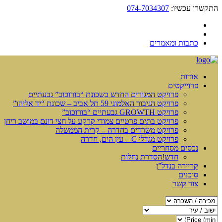
התקשרו עכשיו:
074-7034307
כתבות ומאמרים
אודות
פרוייקטים
פרויקט המגורים החדש בשכונת “בורוכוב” גבעתיים
פרויקט הגיבור האלמוני 59 תל אביב – שכונת “יד אליהו”
פרויקט GROWTH גבעתיים “בורוכוב”
פרויקט בתים פרטיים צמודי קרקע על חצי דונם במושב ריחן
פרויקט משרדים בחדרה – קרית הממשלה
פרויקט מגדלי C – עין הים, חדרה
נכסים מסחריים
חדש!
הסדרת נחלות
קריירה בנדל”ן
סוכנים
צור קשר