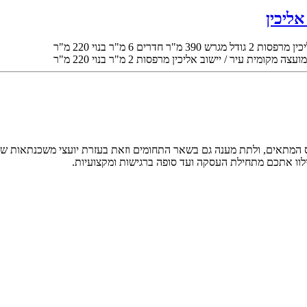
כין
מרפסות
2
גודל מגרש
390 מ"ר
חדרים
6
מ"ר בנוי
220 מ"ר
מועצה מקומית
עיר / יישוב
אליכין
מרפסות
2
מ"ר בנוי
220 מ"ר
ס המתאים, ולתת מענה גם בשאר התחומים וזאת בעזרת יועצי משכנתאות שע
ילוו אתכם מתחילת העסקה ועד סופה ברגישות ומקצועיות.