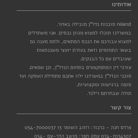
אודותינו
reland סוכנות נדל”ן מובילה באזור.
במשרדנו תוכלו למצוא מגוון נכסים. אנו משתדלים
למצוא עבורכם את הנכס המתאים, ולתת מענה גם
בשאר התחומים וזאת בעזרת יועצי משכנתאות
שעובדים עם כל הבנקים.
עורכי דין המתמקצעים בתחום הנדל”ן, וכן שמאים.
סוכני הנדל”ן במשרדנו ילוו אתכם מתחילת העסקה ועד
סופה ברגישות ומקצועיות.
תודה שבחרתם רילנד.
צור קשר
פרדס חנה - כרכור: רחוב השומר 13
054-7000037
074-7034307
עמק חפר: מושב הדר-עם
054-