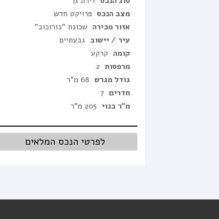
סוג הנכס
דירת גן
מצב הנכס
פרויקט חדש
אזור מכירה
שכונת "בורוכוב"
עיר / יישוב
גבעתיים
קומה
קרקע
מרפסות
2
גודל מגרש
68 מ"ר
חדרים
7
מ"ר בנוי
205 מ"ר
לפרטי הנכס המלאים