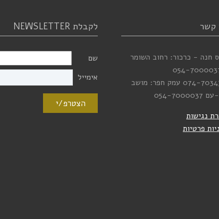
 קשר
לקבלת NEWSLETTER
 חנה - כרכור: רחוב השומר
שם
054-700003
אימייל
074-7034
עמק חפר: מושב
-עם
054-7000037
הצטרפ/י
ת נגישות
יות פרטיות