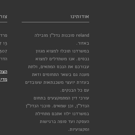
אודותינו
צור
reland סוכנות נדל”ן מובילה
פרדס
באזור.
13
7
במשרדנו תוכלו למצוא מגוון
307
נכסים. אנו משתדלים למצוא
הדר
עבורכם את הנכס המתאים, ולתת
הצהר
מענה גם בשאר התחומים וזאת
מדינ
בעזרת יועצי משכנתאות שעובדים
עם כל הבנקים.
עורכי דין המתמקצעים בתחום
הנדל”ן, וכן שמאים. סוכני הנדל”ן
במשרדנו ילוו אתכם מתחילת
העסקה ועד סופה ברגישות
ומקצועיות.