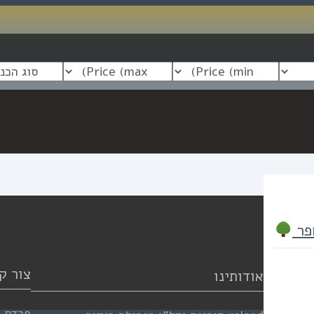
פר
צור ק
אודותינו
פרדס ח