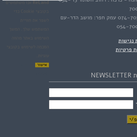
ReLand
אנו משתמשים
70
בקובצי Cookie כדי
074-70
עמק חפר: מושב הדר-עם
לשפר את חוויית
054-70
המשתמש שלך. המשך
השימוש באתר מהווה
נגישות
הסכמה לשימוש בקובצי
ת פרטיות
עוגיות.
מדיניות
אישור
הפרטיות
NEWS
/י