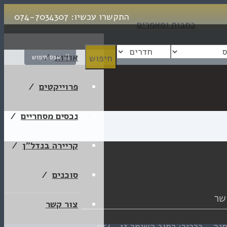
התקשרו עכשיו:
074-7034307
כתבות ומאמרים
אודות
אפס חיפוש
פרוייקטים
נכסים מסחריים
קריירה בנדל”ן
סוכנים
שר
צור קשר
נה - כרכור: רחוב השומר 13
054-