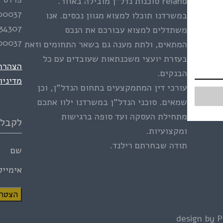
reland סוכנות נדל”ן מובילה באזור.
00037
במשרדנו תוכלו למצוא מגוון נכסים. אנו
34307
משתדלים למצוא עבורכם את הנכס
00037
המתאים, ולתת מענה גם בשאר התחומים וזאת
בעזרת יועצי משכנתאות שעובדים עם כל
הצהרת 
הבנקים.
מדיניו
עורכי דין המתמקצעים בתחום הנדל”ן, וכן
שמאים. סוכני הנדל”ן במשרדנו ילוו אתכם
מתחילת העסקה ועד סופה ברגישות
לקבלת LETTER
ומקצועיות.
תודה שבחרתם רילנד.
שם
אימייל
הצטרפ
design by