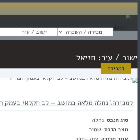
ישוב / עיר:
חניאל
למכירה
למכירה! נחלה מלאה במושב – לב חקלאי בעמק ח
סוג הנכס
נחלה
מצב הנכס
שמור
אזור מכירה
עמק-חפר