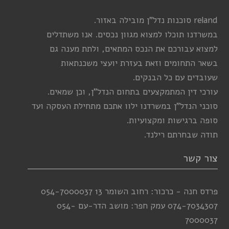
reland סוכנות נדל”ן מובילה באזור.
במשרדנו תוכלו למצוא מגוון נכסים. אנו משתדלים
למצוא עבורכם את הנכס המתאים, ולתת מענה גם
בשאר התחומים וזאת בעזרת יועצי משכנתאות
שעובדים עם כל הבנקים.
עורכי דין המתמקצעים בתחום הנדל”ן, וכן שמאים.
סוכני הנדל”ן במשרדנו ילוו אתכם מתחילת העסקה ועד
סופה ברגישות ומקצועיות.
תודה שבחרתם רילנד.
צור קשר
פרדס חנה - כרכור: רחוב השומר 13
054-7000037
074-7034307
עמק חפר: מושב הדר-עם
054-
7000037