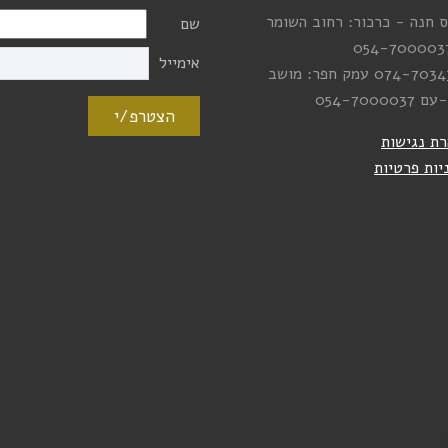
 חנה - כרכור: רחוב השומר
שם
054-700003
אימייל
074-7034
עמק חפר: מושב
-עם
054-7000037
הצטרפ/י
ת נגישות
יות פרטיות