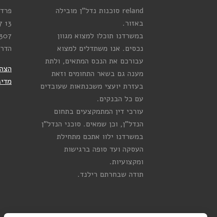
reland סוכנות נדל”ן מובילה
פרדס
באזור.
13
7
במשרדנו תוכלו למצוא מגוון
307
נכסים. אנו משתדלים למצוא
הדר
עבורכם את הנכס המתאים, ולתת
הצהר
מענה גם בשאר התחומים וזאת
מדינ
בעזרת יועצי משכנתאות שעובדים
עם כל הבנקים.
עורכי דין המתמקצעים בתחום
הנדל”ן, וכן שמאים. סוכני הנדל”ן
במשרדנו ילוו אתכם מתחילת
העסקה ועד סופה ברגישות
ומקצועיות.
תודה שבחרתם רילנד.